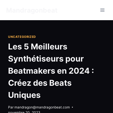
Aller
Mandragonbeat
au
contenu
UNCATEGORIZED
Les 5 Meilleurs
Synthétiseurs pour
Beatmakers en 2024 :
Créez des Beats
Uniques
Par
mandragon@mandragonbeat.com
novembre 20, 2023