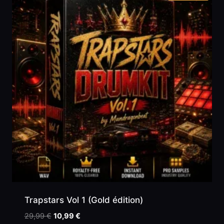
Trapstars Vol 1 (Gold édition)
Le
Le
29,99
€
10,99
€