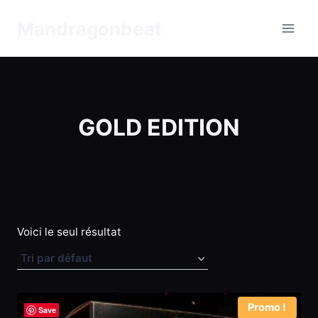
Aller
Mandragonbeat
au
contenu
GOLD EDITION
Voici le seul résultat
Promo !
Save